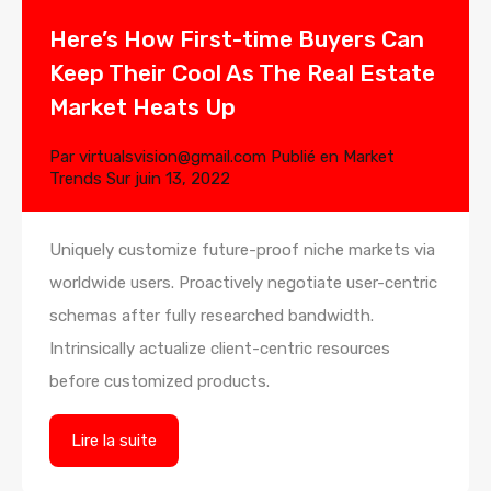
Here’s How First-time Buyers Can
Keep Their Cool As The Real Estate
Market Heats Up
Par
virtualsvision@gmail.com
Publié en
Market
Trends
Sur
juin 13, 2022
Uniquely customize future-proof niche markets via
worldwide users. Proactively negotiate user-centric
schemas after fully researched bandwidth.
Intrinsically actualize client-centric resources
before customized products.
Lire la suite