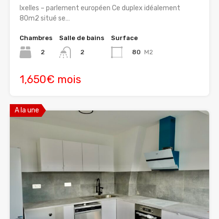
Ixelles – parlement européen Ce duplex idéalement
80m2 situé se…
Chambres
Salle de bains
Surface
2
80
M2
2
1,650€ mois
A la une