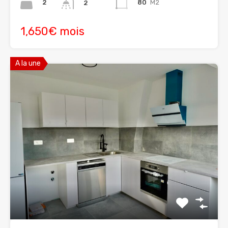
2
80
M2
2
1,650€ mois
A la une