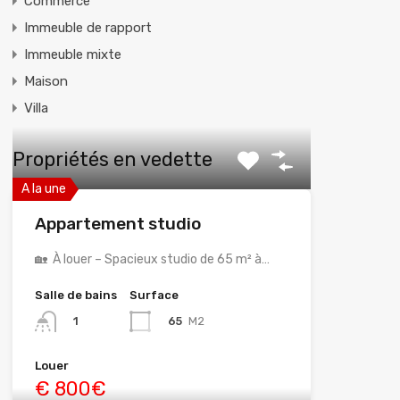
Commerce
Immeuble de rapport
Immeuble mixte
Maison
Villa
Propriétés en vedette
A la une
Appartement studio
🏡 À louer – Spacieux studio de 65 m² à…
Salle de bains
Surface
65
M2
1
Louer
€ 800€