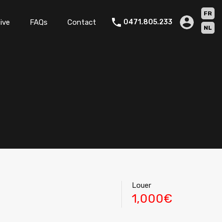
FR
ive
FAQs
Contact
0471.805.233
NL
Louer
1,000€