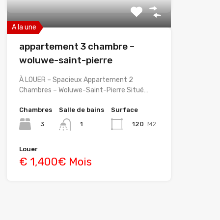
A la une
appartement 3 chambre –
woluwe-saint-pierre
À LOUER – Spacieux Appartement 2
Chambres – Woluwe-Saint-Pierre Situé…
Chambres
Salle de bains
Surface
3
120
M2
1
Louer
€ 1,400€ Mois