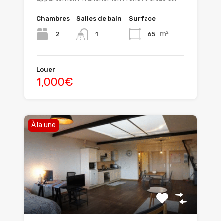
Chambres
Salles de bain
Surface
m²
2
65
1
Louer
1,000€
À la une