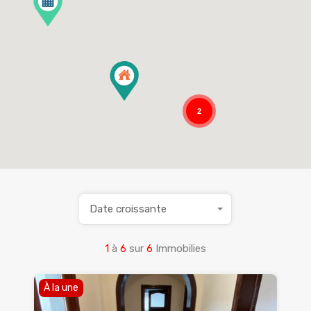
2
Date croissante
1
à
6
sur
6
Immobilies
À la une