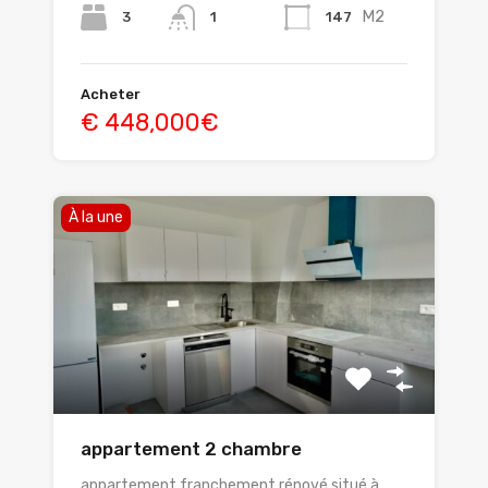
M2
3
147
1
Acheter
€ 448,000€
À la une
appartement 2 chambre
appartement franchement rénové situé à…