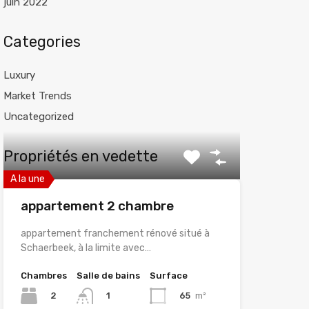
juin 2022
Categories
Luxury
Market Trends
Uncategorized
Propriétés en vedette
A la une
appartement 2 chambre
appartement franchement rénové situé à
Schaerbeek, à la limite avec…
Chambres
Salle de bains
Surface
2
65
m²
1