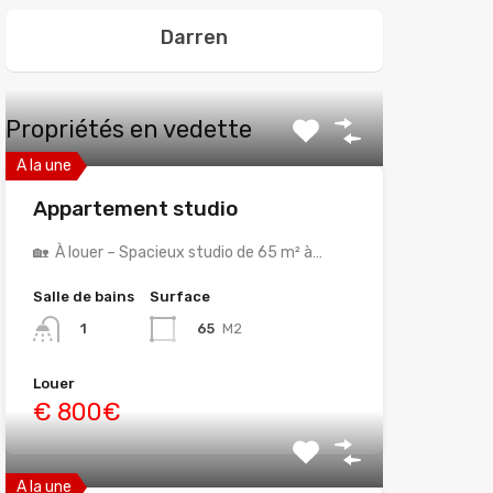
Darren
Propriétés en vedette
A la une
Appartement studio
🏡 À louer – Spacieux studio de 65 m² à…
Salle de bains
Surface
65
M2
1
Louer
€ 800€
A la une