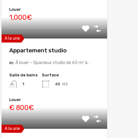
Louer
1,000€
A la une
Appartement studio
🏡 À louer – Spacieux studio de 65 m² à…
Salle de bains
Surface
65
M2
1
Louer
€ 800€
A la une